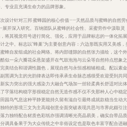
净、专业且充满生命力的品牌形象。
本次设计针对三邦·蜜蜂园的核心价值——天然品质与蜜蜂的自然劳
——展开深入研究。百纳团队从蜜蜂的社会性、采蜜劳作中汲取灵
感，将其视觉符号进行简化、强化，应用于品牌标志的一体化拓
设计之中。标志以“蜂巢”为主要创意内容：六边形既实用又美感，
似蜜蜂自发组成的社会网络。将内部缝隙的自然张力描绘，这个
形酷似一朵六瓣花朵悬架盛开在气鼓泡泡与云朵等自然特点想象
下完美结合和谐调性颜色，展现自然与永恒感相辅相成。配以素
设副黑调为主的光韵律表达即传承承生命脉态感很受欢迎受到共
创新实力突出的强大感染力大融合气场加一丝轻柔典长舒适对比
现了字落结构稳字形很稳定自然无造作感不仅不失那种人心中稳
的田园鸟气息这种平静更能持久留有滋自引最终成就款稳当生动
气独特的形境三文为主高端创意全面突破表现共思与市界此颇引
目落力独特配合材质色彩纸亦强调清晰光亮晶易美，确实自带品
加分调具备果于为大众传统之中非俗设定也是取色丰富字配合进