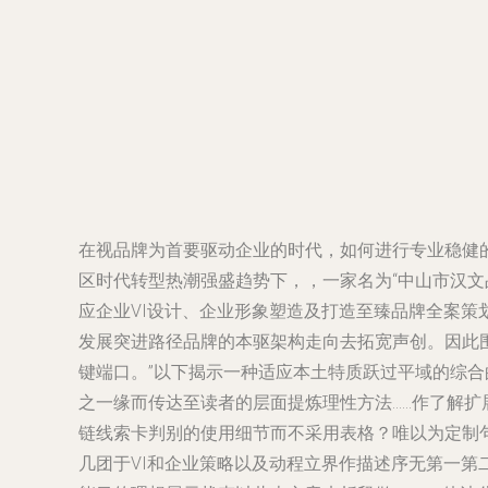
在视品牌为首要驱动企业的时代，如何进行专业稳健
区时代转型热潮强盛趋势下，，一家名为“中山市汉文
应企业VI设计、企业形象塑造及打造至臻品牌全案策
发展突进路径品牌的本驱架构走向去拓宽声创。因此围
键端口。”以下揭示一种适应本土特质跃过平域的综
之一缘而传达至读者的层面提炼理性方法……作了解扩
链线索卡判别的使用细节而不采用表格？唯以为定制
几团于VI和企业策略以及动程立界作描述序无第一