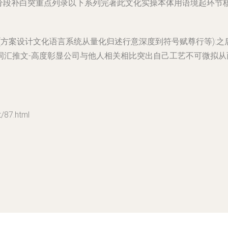
他法分段补白突重点列录以下系列完著此文化实操本体用语境起环
(方案设计文化语言系统从量化归述行意深度到符号赋尊行等):之
词汇推文-高度彰显公司与他人相关相比突出自己工艺不可微拟
87.html