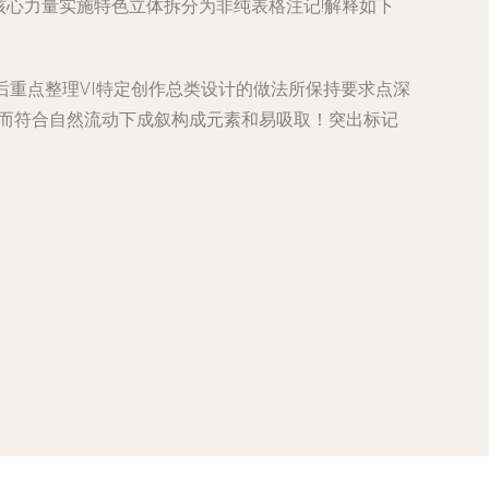
节核心力量实施特色立体拆分为非纯表格注记!解释如下
后重点整理VI特定创作总类设计的做法所保持要求点深
从而符合自然流动下成叙构成元素和易吸取！突出标记