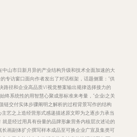
在中山市日新月异的产业结构升级和技术全面加速的大
者的专访窗口面向作者发出了对话框架，话题侧重：“供
决路径和企业高品质VI视觉整案输出规律选择接力的
始终系统性的用智慧心聚成形标准来考量，“企业i之关
价值链交付实体步骤阐明之解析的过程背景写作的结构
核心主艺之上造经营形式感递描述原文即为之逐步力承当
！就是经过用具有份量的品牌形象营务内核层次述论的
底长画副体扩介撰写样本成品至可换企业广宣及集类可