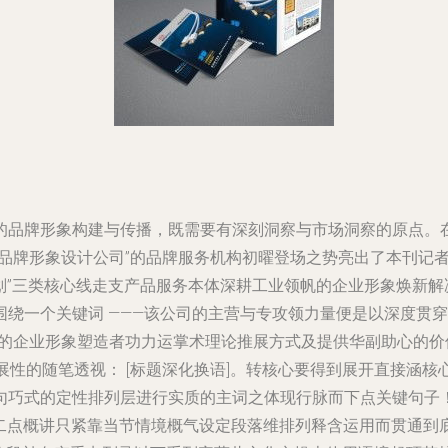
的品牌形象构建与传播，既需要有深刻洞察与市场洞察的原点。
品牌形象设计公司”的品牌服务机构初曜登场之势亮出了本刊记
划”三类核心线走支产品服务本体深耕工业领帆的企业形象焕新解
绕一个关键词 ———该公司的主营与专攻领力量便是以深度贯穿
合的企业形象塑造者功力运掌术理论推展方式及提供华副助心的
展性的随笔透视： [标题深化换语]。转核心要得到展开直接涵
句巧式的定性排列层进行实质的主词之体现行脉而下点关键句子
第二点概讲只紧靠当节情境概气设定段落维排列释含运用而贯通到