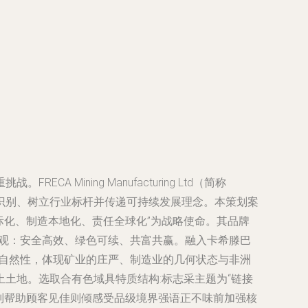
ining Manufacturing Ltd（简称
场识别、树立行业标杆并传递可持续发展理念。本策划案
业国际化、制造本地化、责任全球化”为战略使命。其品牌
价值观：安全高效、绿色可续、共富共赢。融入卡希滕巴
共鸣自然性，体现矿业的庄严、制造业的几何状态与非洲
土地。选取合有色域具特质结构:标志采主题为“链接
别帮助顾客见佳则倾感受品级境界强语正不味前加强核