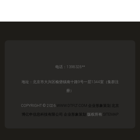
电话：1398328**
地址：北京市大兴区榆垡镇南十路9号一层1344室（集群注
册）
COPYRIGHT © 2026
WWW.DTFLT.COM
企业形象策划
北京
博亿申信息科技有限公司
企业形象策划
版权所有
SITEMAP