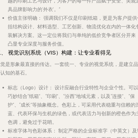
越的印刷工艺与设计，为客户的每一件产品赋予安全、美观
具品牌影响力的‘外衣’。”
价值主张明确：
强调我们不仅是印刷纸箱，更是为客户提供
括结构设计、材料选型、工艺创新、物流优化在内的
一体化
装解决方案
。这一定位将我们与单纯的低价竞争者区分开来
凸显专业深度与服务价值。
二、 视觉识别系统（VIS）构建：让专业看得见
视觉是形象最直接的传达。一套统一、专业的视觉系统，是建立
牌认知的基石。
标志（Logo）设计：
设计应融合行业特性与企业个性。可
巧妙结合“纸箱”、“印刷”、“汾西”地域元素，以及“连接”、“保
护”、“成长”等抽象概念。色彩上，可采用代表稳重与信赖的
蓝、代表环保与生机的绿色，或代表活力与创新的橙色作为
色调，避免过于花哨。
标准字体与色彩体系：
制定严格的企业标准字（中英文）及