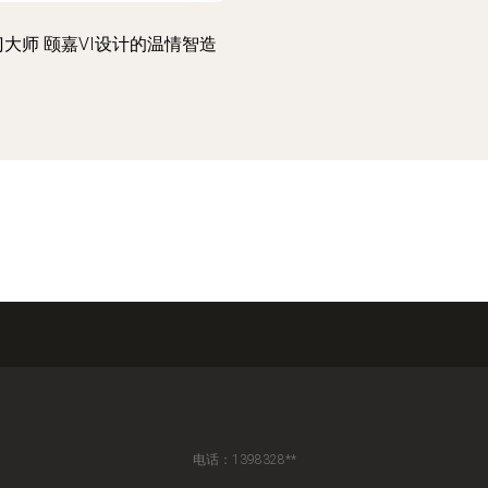
门大师 颐嘉VI设计的温情智造
电话：1398328**